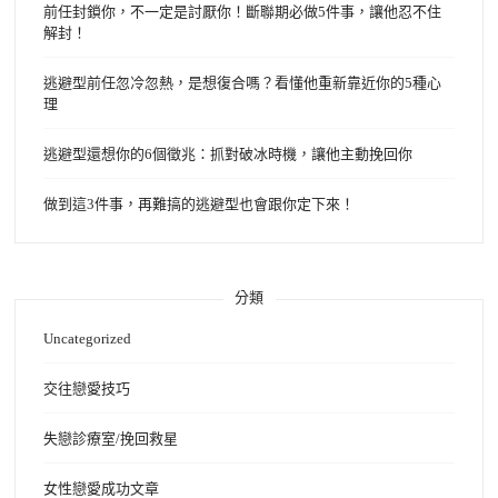
前任封鎖你，不一定是討厭你！斷聯期必做5件事，讓他忍不住
解封！
逃避型前任忽冷忽熱，是想復合嗎？看懂他重新靠近你的5種心
理
逃避型還想你的6個徵兆：抓對破冰時機，讓他主動挽回你
做到這3件事，再難搞的逃避型也會跟你定下來！
分類
Uncategorized
交往戀愛技巧
失戀診療室/挽回救星
女性戀愛成功文章