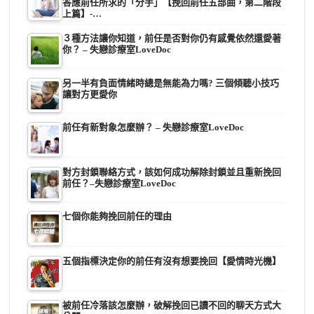
答應前任所求的「分手」【挽回前任五部曲，第二階段
上篇】-…
３種方法讓你知道，前任是否對你仍有感覺依然還愛著
你？ – 失戀診療室LoveDoc
另一半有負面情緒時總是無能為力嗎? 三個傾聽小技巧
讓對方更愛你
前任有新對象怎麼辦？ – 失戀診療室LoveDoc
對方封鎖聯絡方式，該如何成功解除封鎖並且重新挽回
前任？–失戀診療室LoveDoc
七個你能夠挽回前任的理由
五個指標決定你的前任有沒有想要挽回【愛情時光機】
被前任冷落該怎麼辦，破解挽回已讀不回的聊天方式大