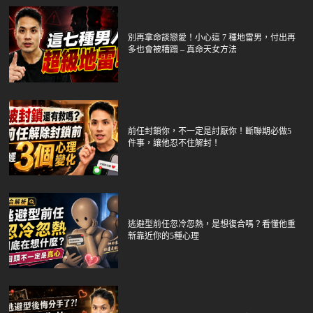
別再拿命談戀愛！小心這 7 種地雷男，付出再
多也會被糟蹋 – 真命天女方法
前任封鎖你，不一定是討厭你！斷聯期必做5
件事，讓他忍不住解封！
逃避型前任忽冷忽熱，是想復合嗎？看懂他重
新靠近你的5種心理