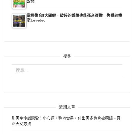
公開
掌握復合8大關鍵，破碎的感情也能死灰復燃 – 失戀診療
室Lovedoc
搜尋
搜
尋
關
鍵
字:
近期文章
別再拿命談戀愛！小心這 7 種地雷男，付出再多也會被糟蹋 – 真
命天女方法