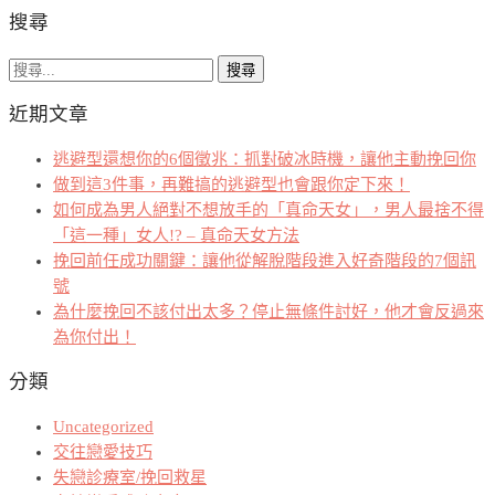
搜尋
搜
尋
近期文章
關
鍵
逃避型還想你的6個徵兆：抓對破冰時機，讓他主動挽回你
字:
做到這3件事，再難搞的逃避型也會跟你定下來！
如何成為男人絕對不想放手的「真命天女」，男人最捨不得
「這一種」女人!? – 真命天女方法
挽回前任成功關鍵：讓他從解脫階段進入好奇階段的7個訊
號
為什麼挽回不該付出太多？停止無條件討好，他才會反過來
為你付出！
分類
Uncategorized
交往戀愛技巧
失戀診療室/挽回救星