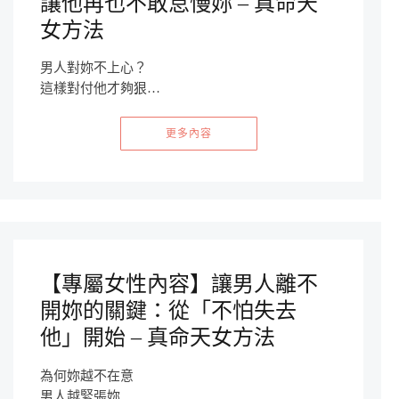
讓他再也不敢怠慢妳 – 真命天
女方法
男人對妳不上心？
這樣對付他才夠狠…
更多內容
【專屬女性內容】讓男人離不
開妳的關鍵：從「不怕失去
他」開始 – 真命天女方法
為何妳越不在意
男人越緊張妳…