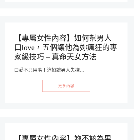
【專屬女性內容】如何幫男人
口love，五個讓他為妳瘋狂的專
家級技巧 – 真命天女方法
口愛不只用嘴！這招讓男人失控…
更多內容
【專屬女性內容】妳不該為男