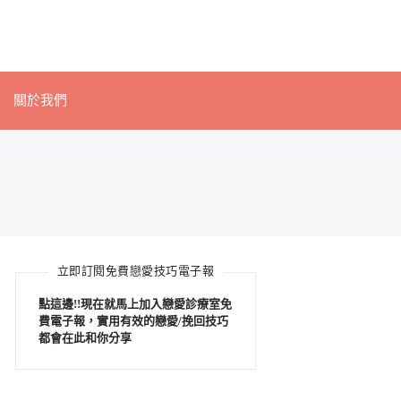
關於我們
立即訂閱免費戀愛技巧電子報
點這邊!!現在就馬上加入戀愛診療室免
費電子報，實用有效的戀愛/挽回技巧
都會在此和你分享