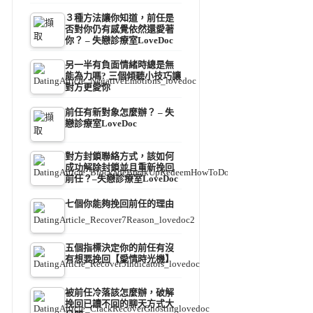
３種方法讓你知道，前任是
否對你仍有感覺依然還愛著
你？ – 失戀診療室LoveDoc
另一半有負面情緒時總是無
能為力嗎? 三個傾聽小技巧讓
對方更愛你
前任有新對象怎麼辦？ – 失
戀診療室LoveDoc
對方封鎖聯絡方式，該如何
成功解除封鎖並且重新挽回
前任？–失戀診療室LoveDoc
七個你能夠挽回前任的理由
五個指標決定你的前任有沒
有想要挽回【愛情時光機】
被前任冷落該怎麼辦，破解
挽回已讀不回的聊天方式大