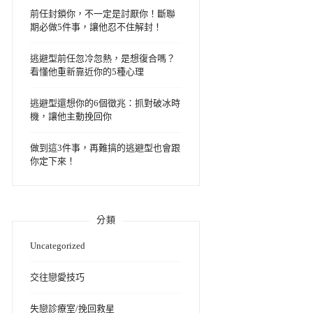
前任封鎖你，不一定是討厭你！斷聯
期必做5件事，讓他忍不住解封！
逃避型前任忽冷忽熱，是想復合嗎？
看懂他重新靠近你的5種心理
逃避型還想你的6個徵兆：抓對破冰時
機，讓他主動挽回你
做到這3件事，再難搞的逃避型也會跟
你定下來！
分類
Uncategorized
交往戀愛技巧
失戀診療室/挽回救星