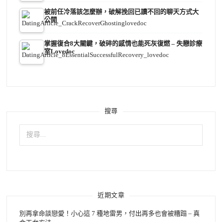
被前任冷落該怎麼辦，破解挽回已讀不回的聊天方式大
公開
掌握復合8大關鍵，破碎的感情也能死灰復燃 – 失戀診療
室Lovedoc
搜尋
搜
尋
關
鍵
字:
近期文章
別再拿命談戀愛！小心這 7 種地雷男，付出再多也會被糟蹋 – 真