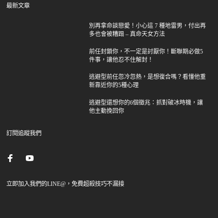
最新文章
別再拿命談戀愛！小心這 7 種地雷男，付出再
多也會被糟蹋 – 真命天女方法
前任封鎖你，不一定是討厭你！斷聯期必做5
件事，讓他忍不住解封！
逃避型前任忽冷忽熱，是想復合嗎？看懂他重
新靠近你的5種心理
逃避型還想你的6個徵兆：抓對破冰時機，讓
他主動挽回你
訂閱追蹤我們
立即加入我們的LINE@，免費超殺技巧不漏接