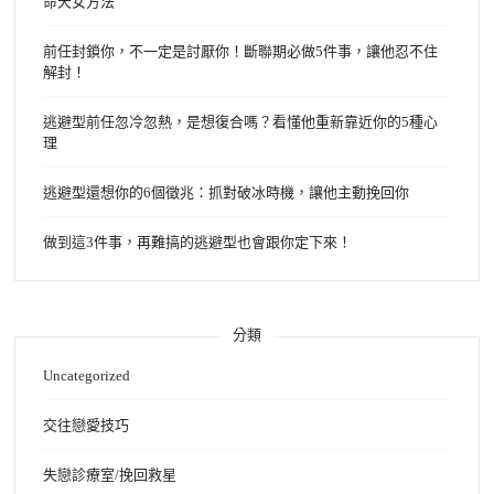
命天女方法
前任封鎖你，不一定是討厭你！斷聯期必做5件事，讓他忍不住
解封！
逃避型前任忽冷忽熱，是想復合嗎？看懂他重新靠近你的5種心
理
逃避型還想你的6個徵兆：抓對破冰時機，讓他主動挽回你
做到這3件事，再難搞的逃避型也會跟你定下來！
分類
Uncategorized
交往戀愛技巧
失戀診療室/挽回救星