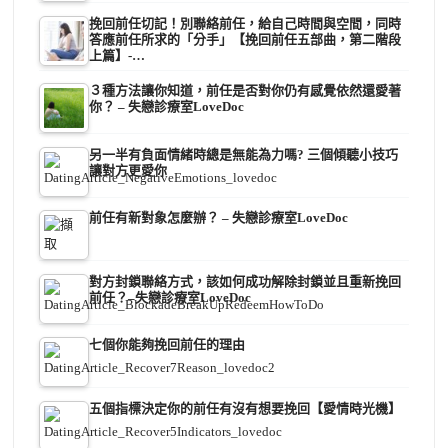
挽回前任切記！別聯絡前任，給自己時間與空間，同時
答應前任所求的「分手」【挽回前任五部曲，第二階段
上篇】-…
３種方法讓你知道，前任是否對你仍有感覺依然還愛著
你？ – 失戀診療室LoveDoc
另一半有負面情緒時總是無能為力嗎? 三個傾聽小技巧
讓對方更愛你
前任有新對象怎麼辦？ – 失戀診療室LoveDoc
對方封鎖聯絡方式，該如何成功解除封鎖並且重新挽回
前任？–失戀診療室LoveDoc
七個你能夠挽回前任的理由
五個指標決定你的前任有沒有想要挽回【愛情時光機】