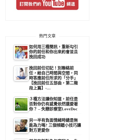
熱門文章
如何用三種簡訊，重新勾引
你的前任和你出來約會並且
挽回成功
挽回前任切記！別聯絡前
任，給自己時間與空間，同
時答應前任所求的「分手」
【挽回前任五部曲，第二階
段上篇】-…
３種方法讓你知道，前任是
否對你仍有感覺依然還愛著
你？ – 失戀診療室LoveDoc
另一半有負面情緒時總是無
能為力嗎? 三個傾聽小技巧讓
對方更愛你