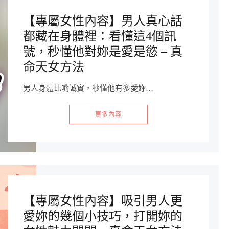
【專屬女性內容】男人真心話
都藏在身體裡：看懂這4個訊
號，秒懂他對妳是愛是慾 – 真
命天女方法
男人身體比嘴誠實，秒懂他有多愛妳…
更多內容
【專屬女性內容】吸引男人更
愛妳的幾個小技巧，打開妳的