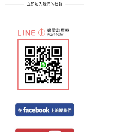
立即加入我們的社群