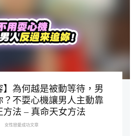
容】為何越是被動等待，男
你？不耍心機讓男人主動靠
方法 – 真命天女方法
女性戀愛成功文章