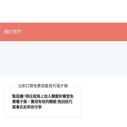
關於我們
立即訂閱免費戀愛技巧電子報
點這邊!!現在就馬上加入戀愛診療室免
費電子報，實用有效的戀愛/挽回技巧
都會在此和你分享