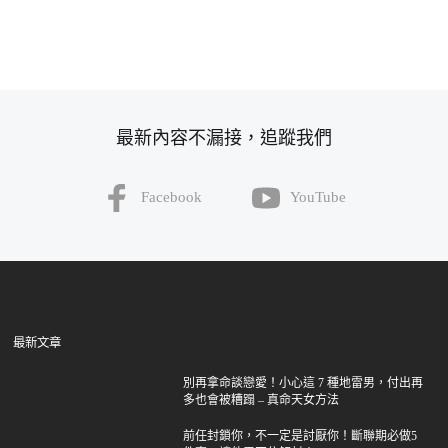
最新內容不漏接，追蹤我們
Facebook
YouTube
最新文章
別再拿命談戀愛！小心這 7 種地雷男，付出再
多也會被糟蹋 – 真命天女方法
前任封鎖你，不一定是討厭你！斷聯期必做5