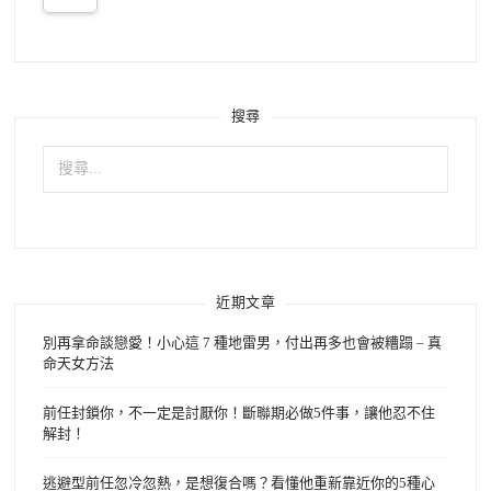
搜尋
搜
尋
關
鍵
字:
近期文章
別再拿命談戀愛！小心這 7 種地雷男，付出再多也會被糟蹋 – 真
命天女方法
前任封鎖你，不一定是討厭你！斷聯期必做5件事，讓他忍不住
解封！
逃避型前任忽冷忽熱，是想復合嗎？看懂他重新靠近你的5種心