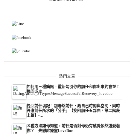
熱門文章
如何用三種簡訊，重新勾引你的前任和你出來約會並且
挽回成功
挽回前任切記！別聯絡前任，給自己時間與空間，同時
答應前任所求的「分手」【挽回前任五部曲，第二階段
上篇】-…
３種方法讓你知道，前任是否對你仍有感覺依然還愛著
你？ – 失戀診療室LoveDoc