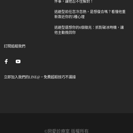
件事，讓他忍不住解封！
逃避型前任忽冷忽熱，是想復合嗎？看懂他重
新靠近你的5種心理
逃避型還想你的6個徵兆：抓對破冰時機，讓
他主動挽回你
訂閱追蹤我們
立即加入我們的LINE@，免費超殺技巧不漏接
©戀愛診療室 版權所有