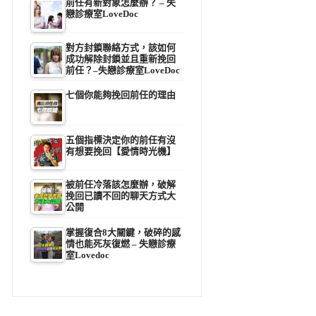
前任有新對象怎麼辦？ – 失
戀診療室LoveDoc
對方封鎖聯絡方式，該如何
成功解除封鎖並且重新挽回
前任？–失戀診療室LoveDoc
七個你能夠挽回前任的理由
五個指標決定你的前任有沒
有想要挽回【愛情時光機】
被前任冷落該怎麼辦，破解
挽回已讀不回的聊天方式大
公開
掌握復合8大關鍵，破碎的感
情也能死灰復燃 – 失戀診療
室Lovedoc