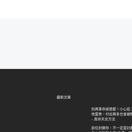
最新文章
別再拿命談戀愛！小心這 7
地雷男，付出再多也會被
– 真命天女方法
前任封鎖你，不一定是討