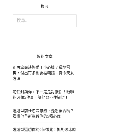
搜尋
搜
尋
關
鍵
字:
近期文章
別再拿命談戀愛！小心這 7 種地雷
男，付出再多也會被糟蹋 – 真命天女
方法
前任封鎖你，不一定是討厭你！斷聯
期必做5件事，讓他忍不住解封！
逃避型前任忽冷忽熱，是想復合嗎？
看懂他重新靠近你的5種心理
逃避型還想你的6個徵兆：抓對破冰時