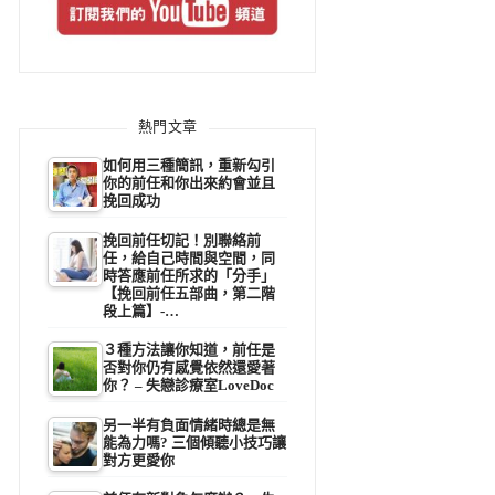
熱門文章
如何用三種簡訊，重新勾引
你的前任和你出來約會並且
挽回成功
挽回前任切記！別聯絡前
任，給自己時間與空間，同
時答應前任所求的「分手」
【挽回前任五部曲，第二階
段上篇】-…
３種方法讓你知道，前任是
否對你仍有感覺依然還愛著
你？ – 失戀診療室LoveDoc
另一半有負面情緒時總是無
能為力嗎? 三個傾聽小技巧讓
對方更愛你