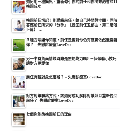
如何用三種簡訊，重新勾引你的前任和你出來約會並且
挽回成功
挽回前任切記！別聯絡前任，給自己時間與空間，同時
答應前任所求的「分手」【挽回前任五部曲，第二階段
上篇】-…
３種方法讓你知道，前任是否對你仍有感覺依然還愛著
你？ – 失戀診療室LoveDoc
另一半有負面情緒時總是無能為力嗎? 三個傾聽小技巧
讓對方更愛你
前任有新對象怎麼辦？ – 失戀診療室LoveDoc
對方封鎖聯絡方式，該如何成功解除封鎖並且重新挽回
前任？–失戀診療室LoveDoc
七個你能夠挽回前任的理由