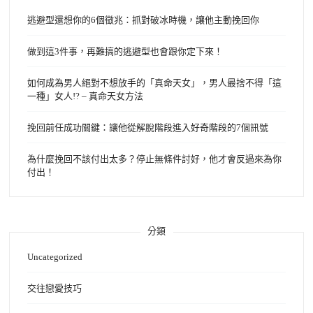
逃避型還想你的6個徵兆：抓對破冰時機，讓他主動挽回你
做到這3件事，再難搞的逃避型也會跟你定下來！
如何成為男人絕對不想放手的「真命天女」，男人最捨不得「這
一種」女人!? – 真命天女方法
挽回前任成功關鍵：讓他從解脫階段進入好奇階段的7個訊號
為什麼挽回不該付出太多？停止無條件討好，他才會反過來為你
付出！
分類
Uncategorized
交往戀愛技巧