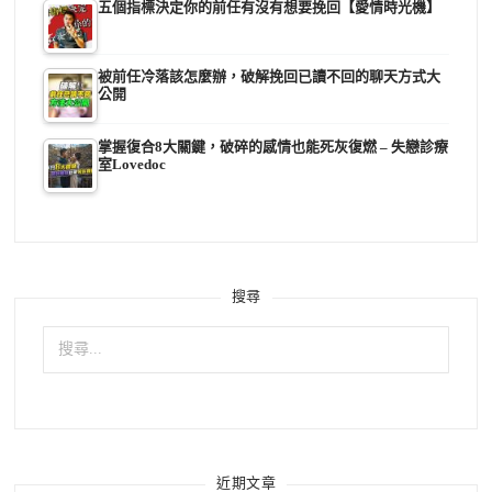
五個指標決定你的前任有沒有想要挽回【愛情時光機】
被前任冷落該怎麼辦，破解挽回已讀不回的聊天方式大
公開
掌握復合8大關鍵，破碎的感情也能死灰復燃 – 失戀診療
室Lovedoc
搜尋
搜
尋
關
鍵
字:
近期文章