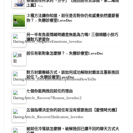
答應前任所求的「分手」【挽回前任五部曲，第二階段
上篇】-…
３種方法讓你知道，前任是否對你仍有感覺依然還愛著
你？ – 失戀診療室LoveDoc
另一半有負面情緒時總是無能為力嗎? 三個傾聽小技巧
讓對方更愛你
前任有新對象怎麼辦？ – 失戀診療室LoveDoc
對方封鎖聯絡方式，該如何成功解除封鎖並且重新挽回
前任？–失戀診療室LoveDoc
七個你能夠挽回前任的理由
五個指標決定你的前任有沒有想要挽回【愛情時光機】
被前任冷落該怎麼辦，破解挽回已讀不回的聊天方式大