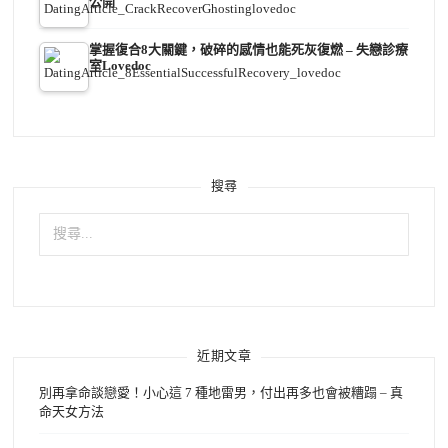
公開
掌握復合8大關鍵，破碎的感情也能死灰復燃 – 失戀診療
室Lovedoc
搜尋
搜
尋
關
鍵
字:
近期文章
別再拿命談戀愛！小心這 7 種地雷男，付出再多也會被糟蹋 – 真
命天女方法