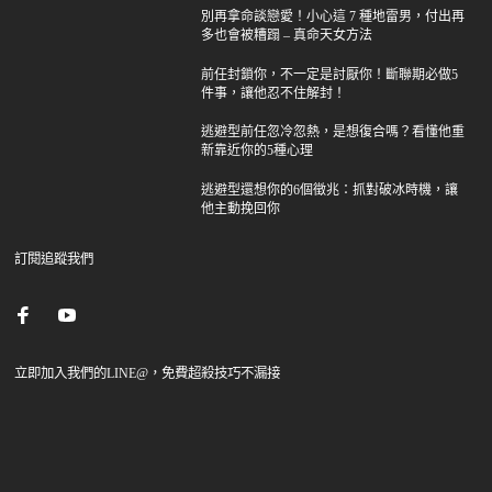
別再拿命談戀愛！小心這 7 種地雷男，付出再
多也會被糟蹋 – 真命天女方法
前任封鎖你，不一定是討厭你！斷聯期必做5
件事，讓他忍不住解封！
逃避型前任忽冷忽熱，是想復合嗎？看懂他重
新靠近你的5種心理
逃避型還想你的6個徵兆：抓對破冰時機，讓
他主動挽回你
訂閱追蹤我們
立即加入我們的LINE@，免費超殺技巧不漏接