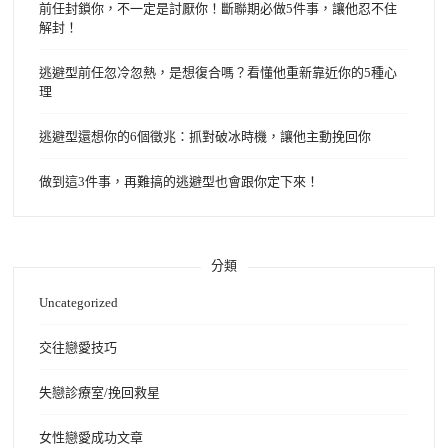
前任封鎖你，不一定是討厭你！斷聯期必做5件事，讓他忍不住
解封！
逃避型前任忽冷忽熱，是想復合嗎？看懂他重新靠近你的5種心
理
逃避型還想你的6個徵兆：抓對破冰時機，讓他主動挽回你
做到這3件事，再難搞的逃避型也會跟你定下來！
分類
Uncategorized
交往戀愛技巧
失戀診療室/挽回救星
女性戀愛成功文章